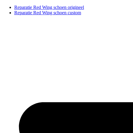
Ga
Reparatie Red Wing schoen origineel
naar
Reparatie Red Wing schoen custom
de
inhoud